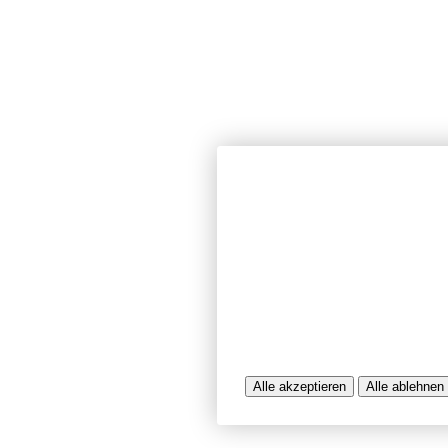
Wir verwenden Cookies und ähnlich
unserer Website sicherzustellen, In
Seiten zu analysieren. Dabei könn
Nutzungsinformationen verarbeitet 
werden, die uns bei der Bereitstel
unterstützen. Einige Cookies sind f
während andere uns helfen, unser A
bereitzustellen. Sie können der Ve
ablehnen.
Weitere Infos entnehmen Sie bitte 
Alle akzeptieren
Alle ablehnen