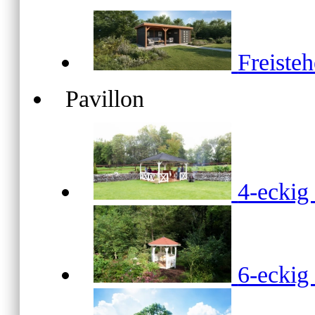
Freiste
Pavillon
4-ecki
6-ecki