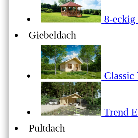
8-ecki
Giebeldach
Classic
Trend 
Pultdach