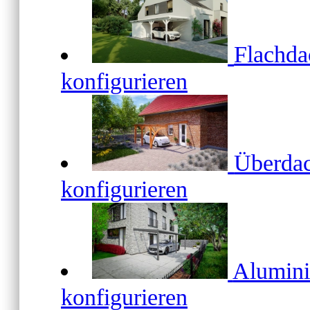
Flachd
konfigurieren
Überda
konfigurieren
Alumin
konfigurieren