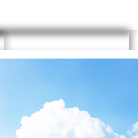
Planungs Link kopieren
 das Passwort zurückzusetzen. Sie erhalten eine E-Mail und können über
t als Nutzer anmelden. Die Anmeldung ist schnell und kostenfrei.
Durch