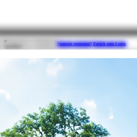
ator
Drucken
en
Registrieren
Abmelden
Passwort vergessen?
Zurück zum Login
Speichern
Speichern
rbeiten können.
Bitte geben Sie Ihre E-Mail Adresse an, um für diesen Account
line-Konfigurator? Wenn Sie sich einloggen möchten, müssen Sie sich zunächs
.B. K123456
abmelden.