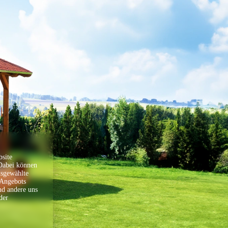
Gesamtpreis
0,00 €
Weitere Informationen
Wir sind für Sie da!
Gerne beraten wir Sie, um das passende Produkt zu
finden oder bei der Planung zu helfen. Haben Sie
weitere Wünsche, welche nicht über den Konfigurator
umgesetzt werden können, sprechen Sie uns gerne an.
Sollten Sie uns telefonisch unter
04183/97500
nicht
erreichen, können Sie uns gerne eine E-Mail an
site
info@skanholz.com
schicken. Wir rufen Sie zurück oder
 Dabei können
senden Ihnen ein passendes Angebot nach Ihren
Vorgaben.
usgewählte
 Angebots
Alles aus einer Hand? Wir vermitteln Sie gerne an eine
nd andere uns
Partnerfirma, welche Ihnen die Lieferung und Montage
der
in einem Paket anbietet.
Ihr Planungsteam
Bestellinformation
Geschätzte Montagezeit (Gesamtstunden)