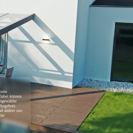
Gesamtpreis
0,00 €
Weitere Informationen
Wir sind für Sie da!
Gerne beraten wir Sie, um das passende Produkt zu
finden oder bei der Planung zu helfen. Haben Sie
weitere Wünsche, welche nicht über den Konfigurator
umgesetzt werden können, sprechen Sie uns gerne an.
Sollten Sie uns telefonisch unter
04183/97500
nicht
erreichen, können Sie uns gerne eine E-Mail an
site
info@skanholz.com
schicken. Wir rufen Sie zurück oder
 Dabei können
senden Ihnen ein passendes Angebot nach Ihren
Vorgaben.
usgewählte
 Angebots
Alles aus einer Hand? Wir vermitteln Sie gerne an eine
nd andere uns
Partnerfirma, welche Ihnen die Lieferung und Montage
der
in einem Paket anbietet.
Ihr Planungsteam
Bestellinformation
Geschätzte Montagezeit (Gesamtstunden)