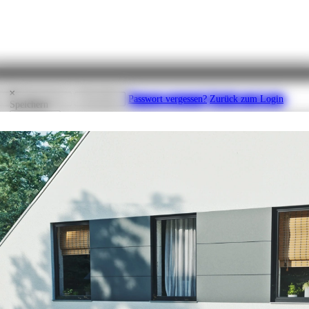
ator
Drucken
en
Registrieren
Abmelden
Passwort vergessen?
Zurück zum Login
Speichern
Speichern
rbeiten können.
Bitte geben Sie Ihre E-Mail Adresse an, um für diesen Account
line-Konfigurator? Wenn Sie sich einloggen möchten, müssen Sie sich zunächs
.B. K123456
abmelden.