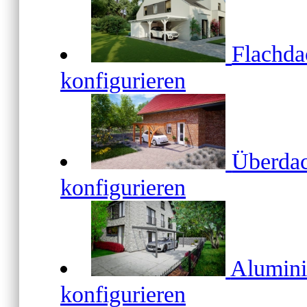
Flachd
konfigurieren
Überda
konfigurieren
Alumin
konfigurieren