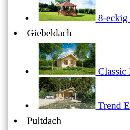
8-ecki
Giebeldach
Classic
Trend 
Pultdach