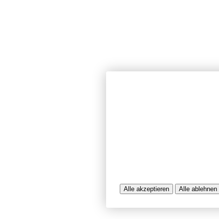
Wir verwenden Cookies und ähnlich
unserer Website sicherzustellen, In
Seiten zu analysieren. Dabei könn
Nutzungsinformationen verarbeitet 
werden, die uns bei der Bereitstel
unterstützen. Einige Cookies sind f
während andere uns helfen, unser A
bereitzustellen. Sie können der Ve
ablehnen.
Weitere Infos entnehmen Sie bitte 
Alle akzeptieren
Alle ablehnen