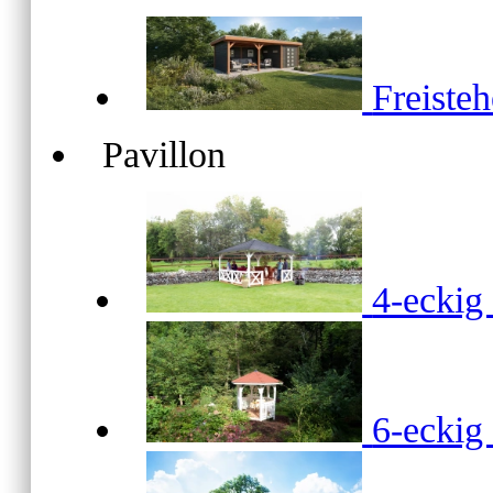
Freiste
Pavillon
4-ecki
6-ecki