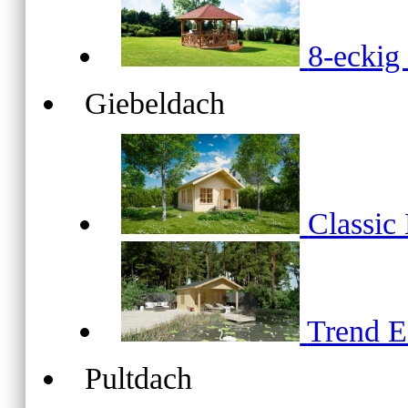
8-ecki
Giebeldach
Classic
Trend 
Pultdach