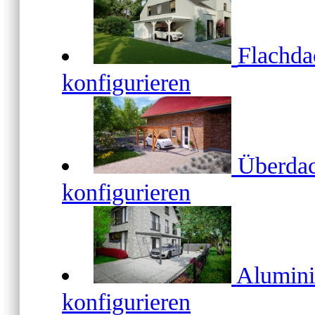
Flachd
konfigurieren
Überda
konfigurieren
Alumin
konfigurieren