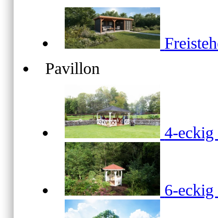
Freiste
Pavillon
4-ecki
6-ecki