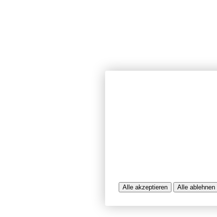
Wir verwenden Cookies und ähnlich
unserer Website sicherzustellen, In
Seiten zu analysieren. Dabei könn
Nutzungsinformationen verarbeitet 
werden, die uns bei der Bereitstel
unterstützen. Einige Cookies sind f
während andere uns helfen, unser A
bereitzustellen. Sie können der Ve
ablehnen.
Weitere Infos entnehmen Sie bitte 
Alle akzeptieren
Alle ablehnen