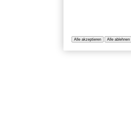
werden, die uns bei der Bereitstel
unterstützen. Einige Cookies sind f
während andere uns helfen, unser A
bereitzustellen. Sie können der Ve
ablehnen.
Weitere Infos entnehmen Sie bitte 
Alle akzeptieren
Alle ablehnen