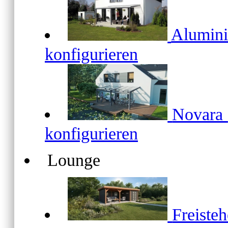
Alumin
konfigurieren
Novara
konfigurieren
Lounge
Freiste