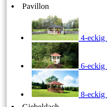
Pavillon
4-ecki
6-ecki
8-ecki
Giebeldach