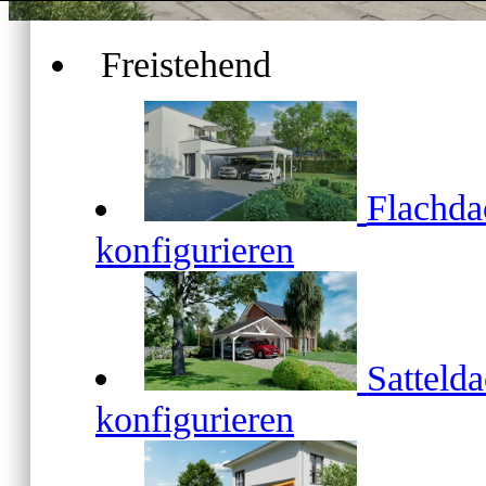
Luxemburg
Freistehend
Flachd
Niederlande
konfigurieren
Satteld
Estland
konfigurieren