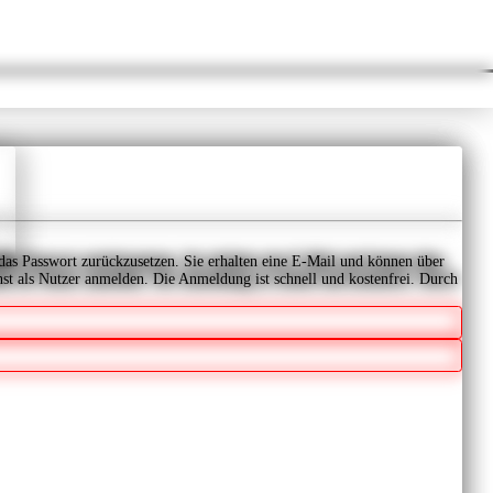
 das Passwort zurückzusetzen. Sie erhalten eine E-Mail und können über
t als Nutzer anmelden. Die Anmeldung ist schnell und kostenfrei.
Durch