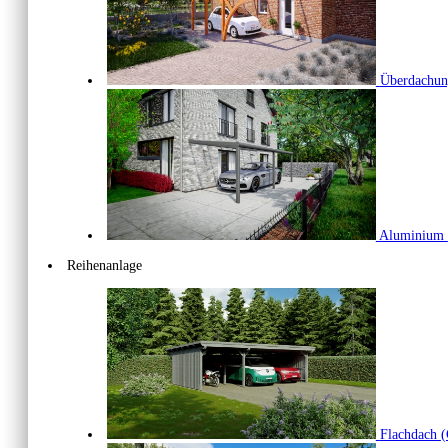
Überdachu
Aluminium
Reihenanlage
Flachdach
(