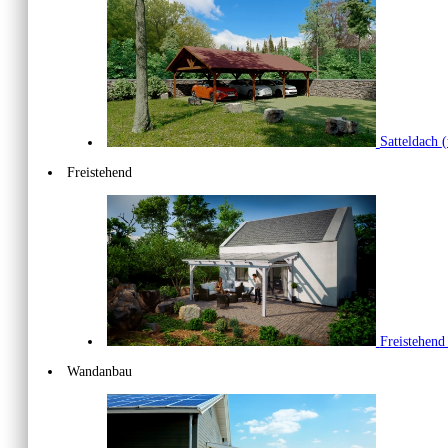
Satteldach
(
Freistehend
Freistehen
Wandanbau