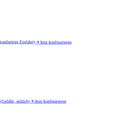
traufseitige Einfahrt)
Jetzt konfigurieren
d
(Gefälle, seitlich)
Jetzt konfigurieren