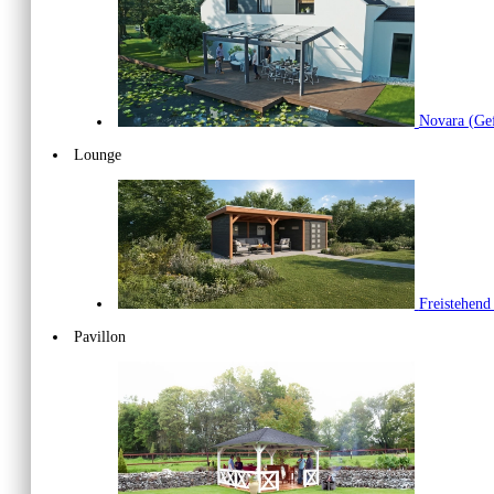
Novara
(Gef
Lounge
Freistehen
Pavillon