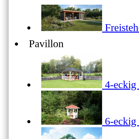
Freiste
Pavillon
4-ecki
6-ecki