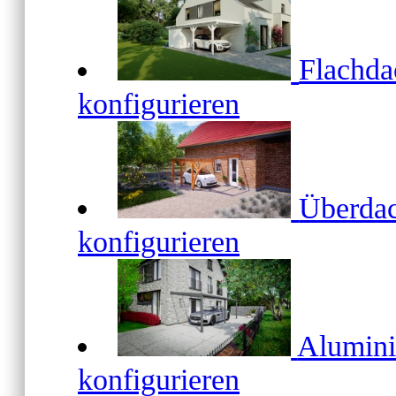
Flachd
konfigurieren
Überda
konfigurieren
Alumin
konfigurieren