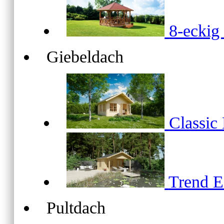
8-ecki
Giebeldach
Classic
Trend 
Pultdach