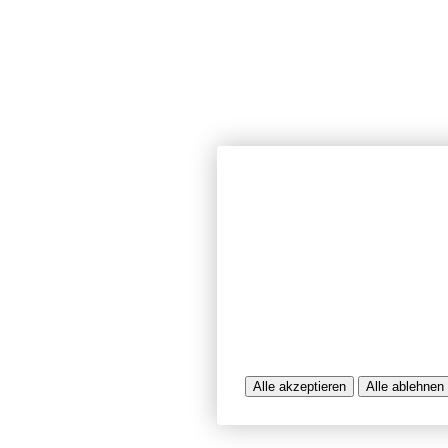
Wir verwenden Cookies und ähnlich
unserer Website sicherzustellen, In
Seiten zu analysieren. Dabei könn
Nutzungsinformationen verarbeitet 
werden, die uns bei der Bereitstel
unterstützen. Einige Cookies sind f
während andere uns helfen, unser A
bereitzustellen. Sie können der Ve
ablehnen.
Weitere Infos entnehmen Sie bitte 
Alle akzeptieren
Alle ablehnen