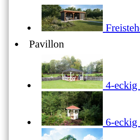
Freiste
Pavillon
4-ecki
6-ecki