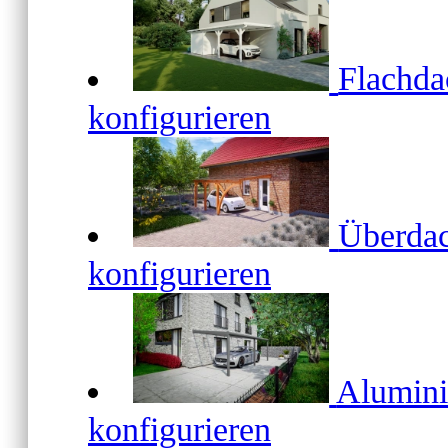
Flachd
konfigurieren
Überda
konfigurieren
Alumin
konfigurieren