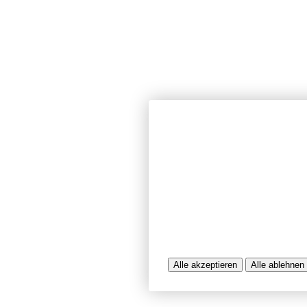
Wir verwenden Cookies und ähnlich
unserer Website sicherzustellen, In
Seiten zu analysieren. Dabei könn
Nutzungsinformationen verarbeitet 
werden, die uns bei der Bereitstel
unterstützen. Einige Cookies sind f
während andere uns helfen, unser A
bereitzustellen. Sie können der Ve
ablehnen.
Weitere Infos entnehmen Sie bitte 
Alle akzeptieren
Alle ablehnen