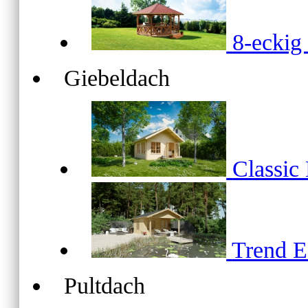
8-ecki
Giebeldach
Classic
Trend 
Pultdach