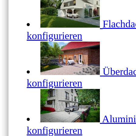
Flachd
konfigurieren
Überda
konfigurieren
Alumin
konfigurieren