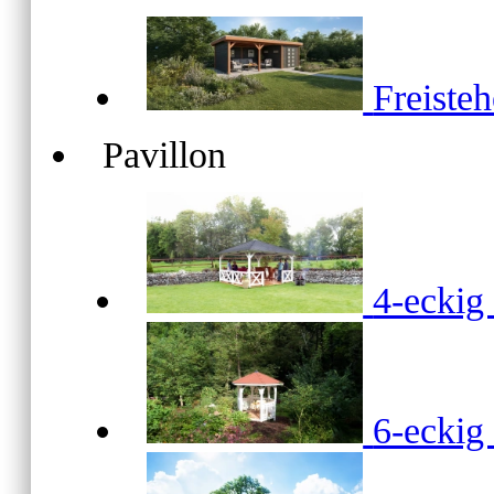
Freiste
Pavillon
4-ecki
6-ecki