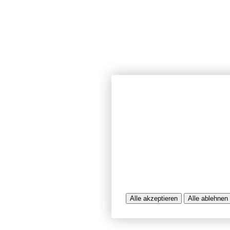
Wir verwenden Cookies und ähnlich
unserer Website sicherzustellen, In
Seiten zu analysieren. Dabei könn
Nutzungsinformationen verarbeitet 
werden, die uns bei der Bereitstel
unterstützen. Einige Cookies sind f
während andere uns helfen, unser A
bereitzustellen. Sie können der Ve
ablehnen.
Weitere Infos entnehmen Sie bitte 
Alle akzeptieren
Alle ablehnen