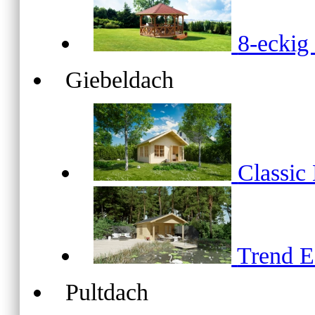
8-ecki
Giebeldach
Classic
Trend 
Pultdach