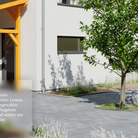
Gesamtpreis
0,00 €
Weitere Informationen
Wir sind für Sie da!
Gerne beraten wir Sie, um das passende Produkt zu
finden oder bei der Planung zu helfen. Haben Sie
weitere Wünsche, welche nicht über den Konfigurator
umgesetzt werden können, sprechen Sie uns gerne an.
Sollten Sie uns telefonisch unter
04183/97500
nicht
erreichen, können Sie uns gerne eine E-Mail an
site
info@skanholz.com
schicken. Wir rufen Sie zurück oder
 Dabei können
senden Ihnen ein passendes Angebot nach Ihren
Vorgaben.
usgewählte
 Angebots
Alles aus einer Hand? Wir vermitteln Sie gerne an eine
nd andere uns
Partnerfirma, welche Ihnen die Lieferung und Montage
der
in einem Paket anbietet.
Ihr Planungsteam
Bestellinformation
Geschätzte Montagezeit (Gesamtstunden)