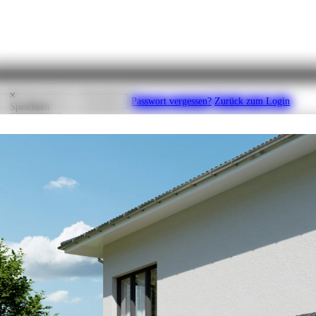
ator
Drucken
en
Registrieren
Abmelden
Passwort vergessen?
Zurück zum Login
Speichern
Speichern
rbeiten können.
Bitte geben Sie Ihre E-Mail Adresse an, um für diesen Account
line-Konfigurator? Wenn Sie sich einloggen möchten, müssen Sie sich zunächs
.B. K123456
abmelden.